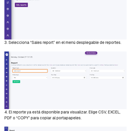
3. Selecciona “Sales report” en el menú desplegable de reportes.
4. El reporte ya está disponible para visualizar. Elige CSV, EXCEL,
PDF o “COPY” para copiar al portapapeles.